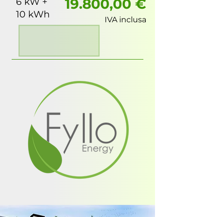
1
9
.80
0,00 €
6 kW +
10 kWh
IVA inclusa