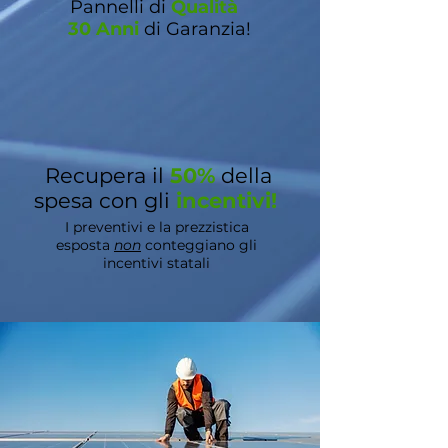
Pannelli di
Qualità
30 Anni
di Garanzia!
Recupera il
50%
della
spesa con gli
incentivi!
I preventivi e la prezzistica
esposta
non
conteggiano gli
incentivi statali