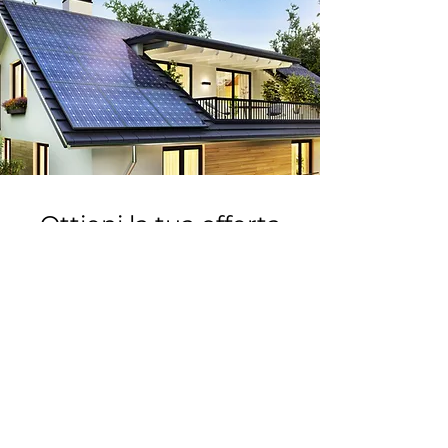
Ottieni la tua offerta
Personalizzata
Compila il form e riceverai il tuo
preventivo chiavi in mano
ad
hoc
gratuito
per la tua
abitazione o azienda
.
VAI AL FORM