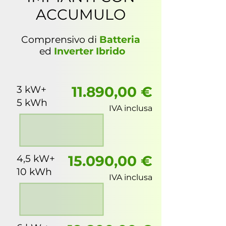
ACCUMULO
Comprensivo di
Batteria
ed
Inverter Ibrido
1
1
.
890,00 €
3 kW+
5 kWh
IVA inclusa
1
5.
090,00 €
4,5 kW+
10 kWh
IVA inclusa