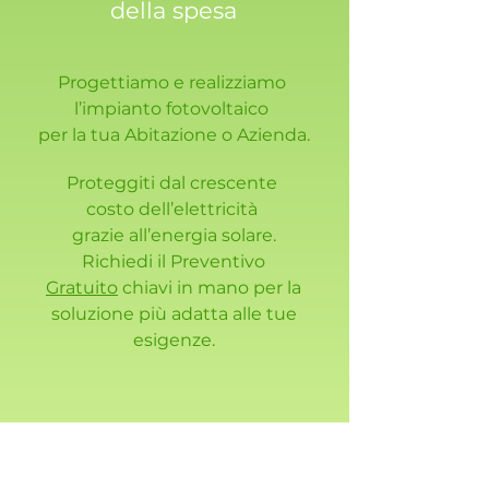
della spesa
P
rogettiamo e realizziamo
l’impianto fotovoltaico
per la tua Abitazione o Azienda.
Proteggiti dal crescente
costo dell’elettricità
grazie all’energia solare
.
Richiedi il Preventivo
Gratuito
chiavi in mano
per la
soluzione più adatta alle tue
esigenze.
I tuoi dati non verranno conservati e
verranno utilizzati
esclusivamente
per la
realizzazione della tua offerta - non
riceverai comunicazioni di marketing o