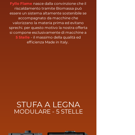
Fyllo Flame
nasce dalla convinzione che il
riscaldamento tramite Biomassa può
essere un sistema altamente sostenibile se
accompagnato da macchine che
valorizzano la materia prima ed evitano
sprechi. per questo motivo la nostra offerta
si compone esclusivamente di macchine a
5 Stelle
- il massimo della qualità ed
efficienza Made in Italy.
STUFA A LEGNA
MODULARE
-
5 STELLE