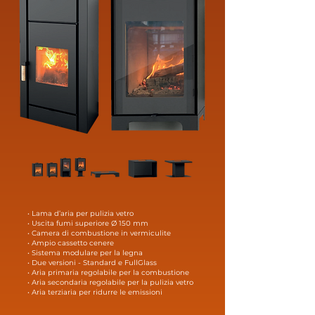
• Lama d’aria per pulizia vetro
• Uscita fumi superiore Ø 150 mm
• Camera di combustione in vermiculite
• Ampio cassetto cenere
• Sistema modulare per la legna
• Due versioni - Standard e FullGlass
• Aria primaria regolabile per la combustione
• Aria secondaria regolabile per la pulizia vetro
• Aria terziaria per ridurre le emissioni