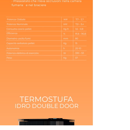
• Pressostato che rileva occlusioni nella camera
fumaria e nel braciere
TERMOSTUFA
IDRO D
OUBLE DOOR