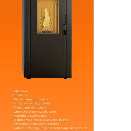
• Silenziosa
• Ermetica
• Flusso d’aria incrociato
• Ampio serbatoio a pellet
• Griglia anti-intrusione
• Lama d’aria per pulizia vetro
• Maniglia a scomparsa
• Dispositivo brevettato antiesplosione
• Convezione naturale a potenza 1
• Vano pulizia raggiungibile senza ausilio di atrezzi