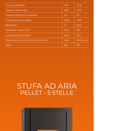
STUFA AD ARIA
PELLET
-
5 STELLE